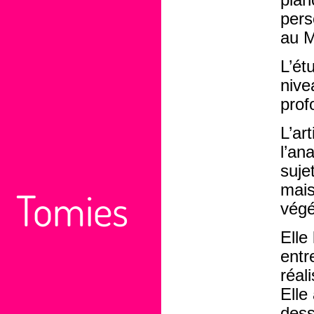
plan
pers
au M
L’ét
nive
prof
L’ar
l’an
suje
mais
Tomies
végé
Elle
entr
réal
Elle
dess