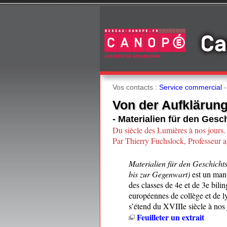
Vos contacts :
Service commercial
Von der Aufklärung
- Materialien für den Gesc
Du siècle des Lumières à nos jours.
Par Thierry Fuchslock, Professeur a
Materialien für den Geschicht
bis zur Gegenwart)
est un manu
des classes de 4e et de 3e bili
européennes de collège et de ly
s’étend du XVIIIe siècle à nos 
Feuilleter un extrait