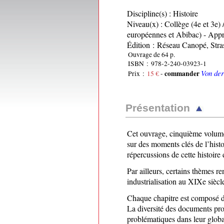
Discipline(s) : Histoire
Niveau(x) : Collège (4e et 3e) 
européennes et Abibac) - Appr
Édition : Réseau Canopé, Str
Ouvrage de 64 p.
ISBN : 978-2-240-03923-1
Von der
commander
Prix :
15 €
-
Présentation
Cet ouvrage, cinquième volume d
sur des moments clés de l’histo
répercussions de cette histoir
Par ailleurs, certains thèmes r
industrialisation au XIXe sièc
Chaque chapitre est composé d
La diversité des documents pro
problématiques dans leur globa