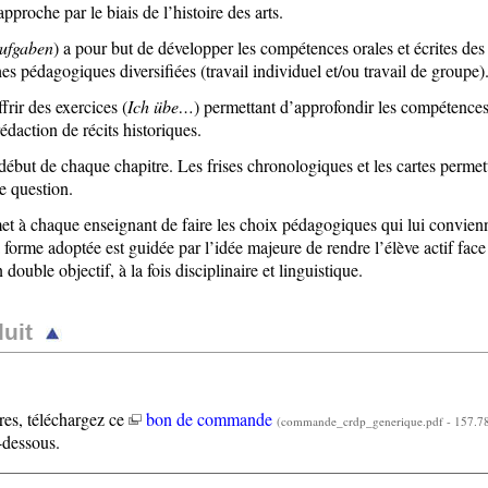
proche par le biais de l’histoire des arts.
ufgaben
) a pour but de développer les compétences orales et écrites des
hes pédagogiques diversifiées (travail individuel et/ou travail de groupe)
rir des exercices (
Ich übe…
) permettant d’approfondir les compétence
daction de récits historiques.
ébut de chaque chapitre. Les frises chronologiques et les cartes permet
e question.
t à chaque enseignant de faire les choix pédagogiques qui lui convienne
forme adoptée est guidée par l’idée majeure de rendre l’élève actif fac
double objectif, à la fois disciplinaire et linguistique.
uit
es, téléchargez ce
bon de commande
(commande_crdp_generique.pdf - 157.7
i-dessous.