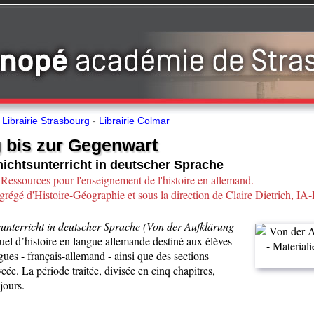
-
Librairie Strasbourg
-
Librairie Colmar
 bis zur Gegenwart
hichtsunterricht in deutscher Sprache
 Ressources pour l'enseignement de l'histoire en allemand.
grégé d'Histoire-Géographie et sous la direction de Claire Dietrich, IA
sunterricht in deutscher Sprache (Von der Aufklärung
el d’histoire en langue allemande destiné aux élèves
ngues - français-allemand - ainsi que des sections
cée. La période traitée, divisée en cinq chapitres,
jours.