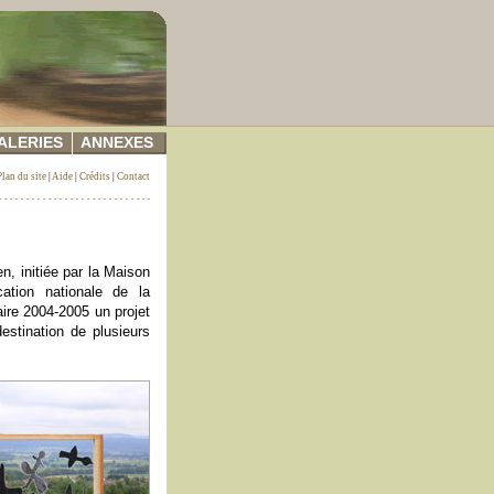
ALERIES
ANNEXES
Plan du site
|
Aide
|
Crédits
|
Contact
n, initiée par la Maison
ation nationale de la
aire 2004-2005 un projet
estination de plusieurs