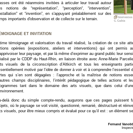
asses ont été néanmoins invitées à articuler leur travail autour
s notions de “représentation”, “perception“, “intervention”,
nstallation" et “invention”, en s'appuyant préalablement sur des
Intervention 
mps importants d'observation et de collecte sur le terrain.
G. Guérin
ÉMOIGNAGE ET INVITATION
time témoignage et valorisation du travail réalisé, la création de ce site at
tions opérées (expositions, ateliers et interventions) qui ont permis a
apprivoiser leur paysage, et par là même d’exprimer au grand public leur sensibi
alisé par le CDDP du Haut-Rhin, en liaison étroite avec Anne-Marie Parcelie
ts visuels de la circonscription d’Altkirch et tous les enseignants part
sentiellement motivé par l’idée de donner à voir et à comprendre l’essentiel d’
rtes qui s’en sont dégagées : l’approche et la maîtrise de notions essen
autres champs disciplinaires, l’intérêt pédagogique de telles actions et l
rogrammes tant dans le domaine des arts visuels, que dans celui d’une
environnement.
-delà donc du simple compte-rendu, augurons que ces pages puissent fa
ojets, où le paysage se voit visité, questionné, remanié, déstructuré et réinve
ts visuels, pour être mieux compris et évalué pour ce qu’il est : un élément se
Fernand Vanobb
Inspect