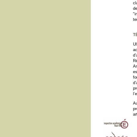
cl
de
"i
te
T
Ul
ac
d’
Ré
Ar
es
fo
d’
p
l’
Au
pr
ar