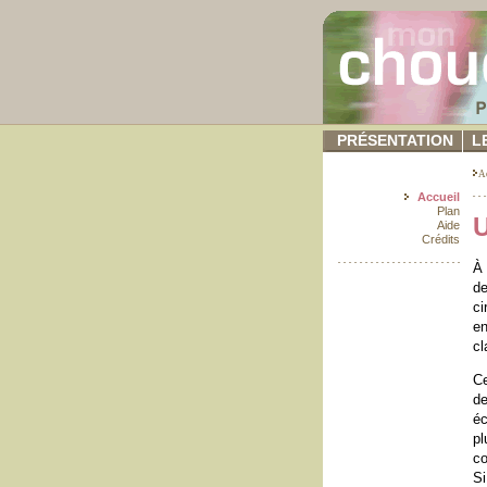
PRÉSENTATION
L
A
Accueil
Plan
U
Aide
Crédits
À 
d
ci
en
cl
Ce
de
éc
pl
c
Si