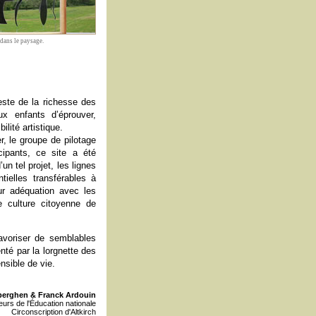
dans le paysage.
teste de la richesse des
ux enfants d’éprouver,
lité artistique.
r, le groupe de pilotage
icipants, ce site a été
un tel projet, les lignes
tielles transférables à
eur adéquation avec les
 culture citoyenne de
voriser de semblables
nté par la lorgnette des
nsible de vie.
erghen & Franck Ardouin
eurs de l'Éducation nationale
Circonscription d'Altkirch