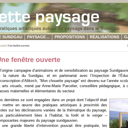
E SUNDGAU
PAYSAGE…
PROPOSITIONS
RÉALISATIONS
G
ccueil
| Une fenêtre ouverte
ne fenêtre ouverte
l’origine campagne d’animations et de sensibilisation au paysage Sundgauvie
e la nature du Sundgau, et en partenariat avec l’Inspection de l’Éduc
rconscription d’Altkirch, “Mon chouette paysage“ est devenu sur l’année scol
 arts visuels, mené par Anne-Marie Parcelier, conseillère pédagogique, à d
asses maternelles et élémentaires du secteur.
s dernières se sont engagées dans un projet dont l’objectif était
 mettre en œuvre des pratiques artistiques à proximité des
oles sur les déclinaisons variées de la thématique du paysage,
us particulièrement liées à l’habitat, la forêt et le verger –
omposantes majeures du paysage sundgauvien.
 une grande liberté d’intervention pouvait être pratiquée, les